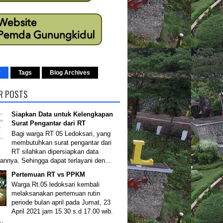
r
Tags
Blog Archives
R POSTS
Siapkan Data untuk Kelengkapan
Surat Pengantar dari RT
Bagi warga RT 05 Ledoksari, yang
membutuhkan surat pengantar dari
RT silahkan dipersiapkan data
annya. Sehingga dapat terlayani den...
Pertemuan RT vs PPKM
Warga Rt.05 ledoksari kembali
melaksanakan pertemuan rutin
periode bulan april pada Jumat, 23
April 2021 jam 15.30 s.d 17.00 wib.
..