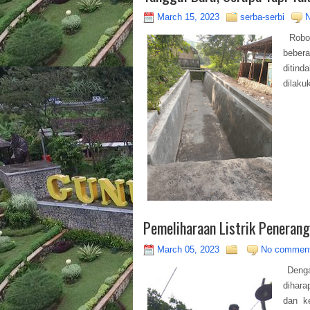
March 15, 2023
serba-serbi
Roboh
bebera
ditind
dilaku
Pemeliharaan Listrik Penerang
March 05, 2023
No commen
Dengan
dihar
dan k