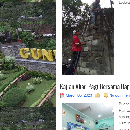
Ledoks
Kajian Ahad Pagi Bersama Ba
March 05, 2023
No commen
Puasa
Ramada
hubung
Namun,
puasa.