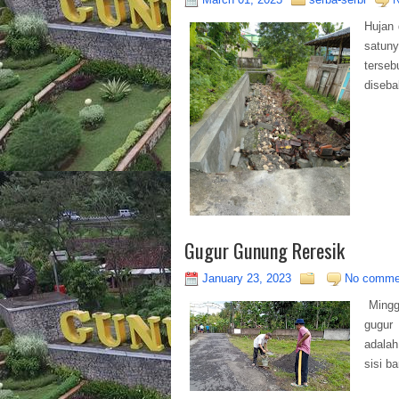
Hujan
satun
terseb
diseba
Gugur Gunung Reresik
January 23, 2023
No comme
Mingg
gugur 
adalah
sisi b