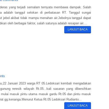
 deras yang terjadi semalam ternyata membawa dampak. Salah
ya adalah tanggul selokan di perbatasan RT. Tanggul sungai
ut jebol akibat tidak mampu menahan air.Jebolnya tanggul dapat
bkan oleh berbagai faktor, salah satunya adalah resapan air....
LANJUT BACA
nts
u,22 Januari 2023 warga RT 05.Ledoksari kembali mengadakan
gunung reresik wilayah Rt.05...kali sasaran yang dibersihkan
 mulai masuk pintu utama masuk gardu Rt.05 dan pintu masuk
arat gg.kenanga.Menurut Ketua Rt.05 Ledoksari Rudianto...
LANJUT BACA