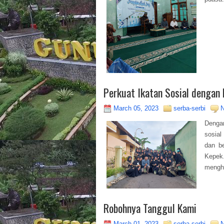
Perkuat Ikatan Sosial dengan 
March 05, 2023
serba-serbi
Denga
sosial
dan b
Kepek
mengha
Robohnya Tanggul Kami
March 01, 2023
serba-serbi