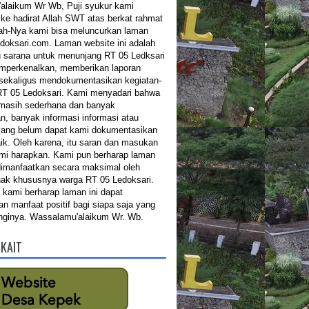
alaikum Wr Wb, Puji syukur kami
 ke hadirat Allah SWT atas berkat rahmat
ah-Nya kami bisa meluncurkan laman
edoksari.com. Laman website ini adalah
u sarana untuk menunjang RT 05 Ledksari
mperkenalkan, memberikan laporan
 sekaligus mendokumentasikan kegiatan-
RT 05 Ledoksari. Kami menyadari bahwa
 masih sederhana dan banyak
n, banyak informasi informasi atau
yang belum dapat kami dokumentasikan
ik. Oleh karena, itu saran dan masukan
mi harapkan. Kami pun berharap laman
 dimanfaatkan secara maksimal oleh
ak khususnya warga RT 05 Ledoksari.
a kami berharap laman ini dapat
n manfaat positif bagi siapa saja yang
ginya. Wassalamu'alaikum Wr. Wb.
RKAIT