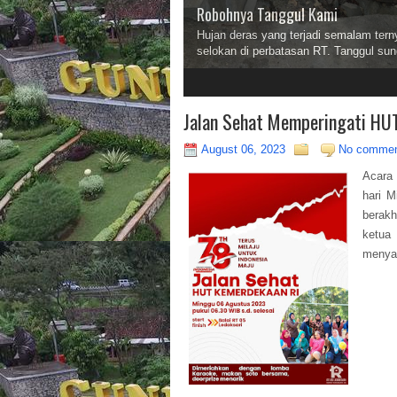
Robohnya Tanggul Kami
Hujan deras yang terjadi semalam te
selokan di perbatasan RT. Tanggul sun
2
3
Jalan Sehat Memperingati HUT
August 06, 2023
No comme
Acara 
hari M
berakh
ketua
menya