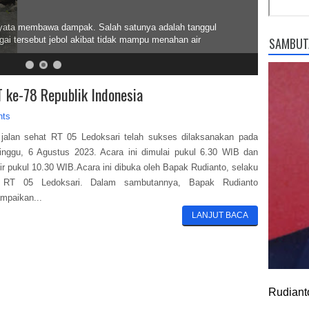
rnyata membawa dampak. Salah satunya adalah tanggul
gai tersebut jebol akibat tidak mampu menahan air
SAMBUT
 ke-78 Republik Indonesia
nts
jalan sehat RT 05 Ledoksari telah sukses dilaksanakan pada
inggu, 6 Agustus 2023. Acara ini dimulai pukul 6.30 WIB dan
ir pukul 10.30 WIB.Acara ini dibuka oleh Bapak Rudianto, selaku
 RT 05 Ledoksari. Dalam sambutannya, Bapak Rudianto
mpaikan...
LANJUT BACA
Rudiant