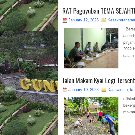
RAT Paguyuban TEMA SEJAHT
January 12, 2023
Kesekretariatan
Bersa
agend
pinja
2022.
dalam 
Jalan Makam Kyai Legi Tersent
January 10, 2023
Dasawisma
,
ke
rt05le
bekerj
makam 