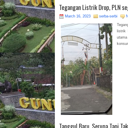
Tegangan Listrik Drop, PLN se
March 16, 2023
serba-serbi
Tegang
listri
utama
konsum
Tanggul Baru, Serupa Tapi Ta