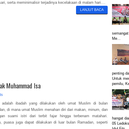
ari, serta meminimalisir terjadinya kecelakaan di malam hari....
LANJUT BACA
semangat 
Me...
penting d
Untuk me
pak Muhammad Isa
pemilu, Ke
ts
 adalah ibadah yang dilakukan oleh umat Muslim di bulan
n, di mana umat Muslim menahan diri dari makan, minum, dan
an suami istri dari terbit fajar hingga terbenam matahari.
hangat da
 puasa juga dapat dilakukan di luar bulan Ramadan, seperti
05 Ledoks
..
Idul Fitr...