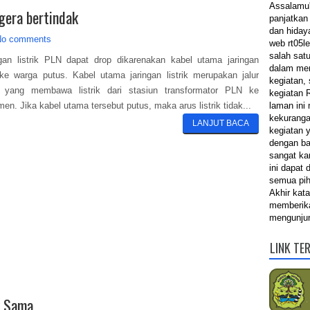
Assalamu'
gera bertindak
panjatkan
dan hiday
No comments
web rt05l
salah sat
an listrik PLN dapat drop dikarenakan kabel utama jaringan
dalam me
k ke warga putus. Kabel utama jaringan listrik merupakan jalur
kegiatan,
 yang membawa listrik dari stasiun transformator PLN ke
kegiatan 
en. Jika kabel utama tersebut putus, maka arus listrik tidak...
laman ini
kekuranga
LANJUT BACA
kegiatan 
dengan ba
sangat ka
ini dapat
semua pih
Akhir kat
memberika
mengunjun
LINK TE
k Sama