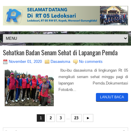
Sehatkan Badan Senam Sehat di Lapangan Pemda
November 01, 2020
Dasawisma
No comments
Ibu-ibu dasawisma di lingkungan Rt 05
mengikuti senam sehat minggu pagi di
lapangan Pemda.Dokumentasi
Foto&nb...
LANJUT BACA
1
2
3
...
23
►