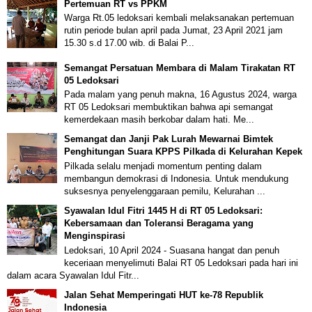
Pertemuan RT vs PPKM
Warga Rt.05 ledoksari kembali melaksanakan pertemuan
rutin periode bulan april pada Jumat, 23 April 2021 jam
15.30 s.d 17.00 wib. di Balai P...
Semangat Persatuan Membara di Malam Tirakatan RT
05 Ledoksari
Pada malam yang penuh makna, 16 Agustus 2024, warga
RT 05 Ledoksari membuktikan bahwa api semangat
kemerdekaan masih berkobar dalam hati. Me...
Semangat dan Janji Pak Lurah Mewarnai Bimtek
Penghitungan Suara KPPS Pilkada di Kelurahan Kepek
Pilkada selalu menjadi momentum penting dalam
membangun demokrasi di Indonesia. Untuk mendukung
suksesnya penyelenggaraan pemilu, Kelurahan ...
Syawalan Idul Fitri 1445 H di RT 05 Ledoksari:
Kebersamaan dan Toleransi Beragama yang
Menginspirasi
Ledoksari, 10 April 2024 - Suasana hangat dan penuh
keceriaan menyelimuti Balai RT 05 Ledoksari pada hari ini
dalam acara Syawalan Idul Fitr...
Jalan Sehat Memperingati HUT ke-78 Republik
Indonesia