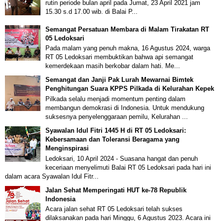
rutin periode bulan april pada Jumat, 23 April 2021 jam
15.30 s.d 17.00 wib. di Balai P...
Semangat Persatuan Membara di Malam Tirakatan RT
05 Ledoksari
Pada malam yang penuh makna, 16 Agustus 2024, warga
RT 05 Ledoksari membuktikan bahwa api semangat
kemerdekaan masih berkobar dalam hati. Me...
Semangat dan Janji Pak Lurah Mewarnai Bimtek
Penghitungan Suara KPPS Pilkada di Kelurahan Kepek
Pilkada selalu menjadi momentum penting dalam
membangun demokrasi di Indonesia. Untuk mendukung
suksesnya penyelenggaraan pemilu, Kelurahan ...
Syawalan Idul Fitri 1445 H di RT 05 Ledoksari:
Kebersamaan dan Toleransi Beragama yang
Menginspirasi
Ledoksari, 10 April 2024 - Suasana hangat dan penuh
keceriaan menyelimuti Balai RT 05 Ledoksari pada hari ini
dalam acara Syawalan Idul Fitr...
Jalan Sehat Memperingati HUT ke-78 Republik
Indonesia
Acara jalan sehat RT 05 Ledoksari telah sukses
dilaksanakan pada hari Minggu, 6 Agustus 2023. Acara ini